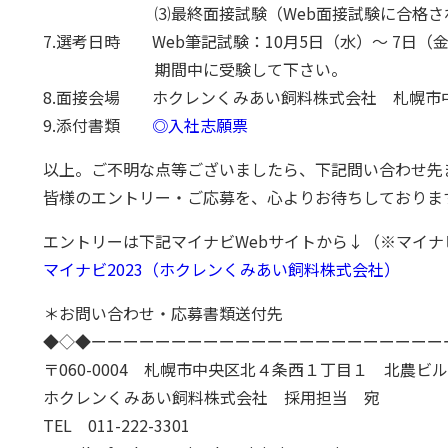
⑶最終面接試験（Web面接試験に合格された
7.選考日時 Web筆記試験：10月5日（水）～ 7日
期間中に受験して下さい。
8.面接会場 ホクレンくみあい飼料株式会社 札幌市中
9.添付書類
◎入社志願票
以上。ご不明な点等ございましたら、下記問い合わせ先
皆様のエントリー・ご応募を、心よりお待ちしておりま
エントリーは下記マイナビWebサイトから↓（※マイナビ
マイナビ2023（ホクレンくみあい飼料株式会社）
＊お問い合わせ・応募書類送付先
◆◇◆ーーーーーーーーーーーーーーーーーーーーーー
〒060-0004 札幌市中央区北４条西１丁目１ 北農ビル
ホクレンくみあい飼料株式会社 採用担当 宛
TEL 011-222-3301